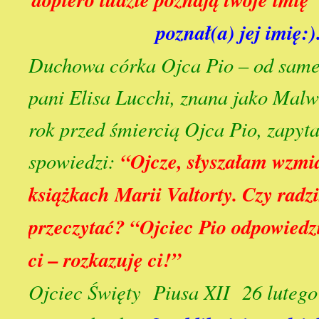
poznał(a) jej imię:)
Duchowa córka Ojca Pio – od sam
pani Elisa Lucchi, znana jako Malwi
rok przed śmiercią Ojca Pio, zapyt
spowiedzi:
“Ojcze, słyszałam wzmi
książkach Marii Valtorty. Czy radzi
przeczytać? “Ojciec Pio odpowiedz
ci – rozkazuję ci!”
Ojciec Święty Piusa XII 26 lutego