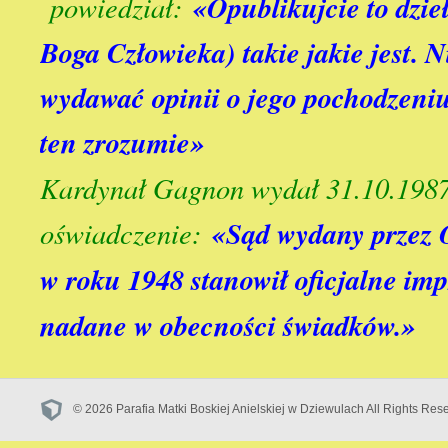
powiedział:
«Opublikujcie to dzie
Boga Człowieka) takie jakie jest. 
wydawać opinii o jego pochodzeniu
ten zrozumie»
Kardynał Gagnon wydał 31.10.198
oświadczenie:
«Sąd wydany przez 
w roku 1948 stanowił oficjalne im
nadane w obecności świadków.»
© 2026 Parafia Matki Boskiej Anielskiej w Dziewulach All Rights Res