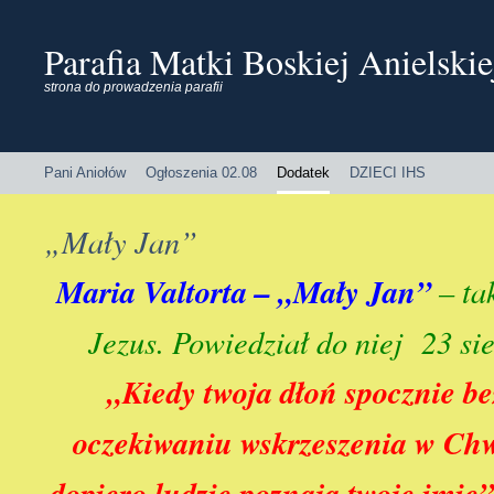
Parafia Matki Boskiej Anielski
strona do prowadzenia parafii
Pani Aniołów
Ogłoszenia 02.08
Dodatek
DZIECI IHS
„Mały Jan”
Maria Valtorta – „Mały Jan”
– ta
Jezus. Powiedział do niej
23 si
„Kiedy twoja dłoń spocznie b
oczekiwaniu wskrzeszenia w Ch
dopiero ludzie poznają twoje imię